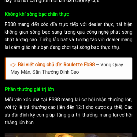
này thu hút cả người mới lẫn dân chơi kỳ cựu.
Không khí sòng bạc chân thực
FB88 mang đến xóc đĩa trực tiếp với dealer thực, tái hiện
không gian sòng bạc sang trọng qua công nghệ phát sóng
chất lượng cao. Tiếng lắc bát và tương tác với dealer mang
lại cảm giác như bạn đang chơi tại sòng bạc thực thụ.
👉
Bài viết cùng chủ đề:
Roulette Fb88
– Vòng Quay
May Mắn, Săn Thưởng Đỉnh Cao
Phần thưởng giá trị lớn
Mỗi ván xóc đĩa tại FB88 mang lại cơ hội nhận thưởng lớn,
với tỷ lệ trả thưởng cao (lên đến 12:1 cho cược cụ thể). Các
ưu đãi định kỳ còn giúp tăng giá trị thưởng, mang lại cơ hội
thắng lớn hơn.