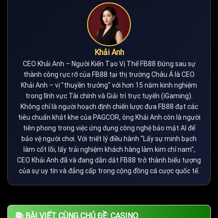
Khải Anh
CEO Khải Anh – Người Kiến Tạo Vị Thế FB88 Đứng sau sự
thành công rực rỡ của FB88 tại thị trường Châu Á là CEO
Khải Anh – vị "thuyền trưởng" với hơn 15 năm kinh nghiệm
trong lĩnh vực Tài chính và Giải trí trực tuyến (iGaming).
Không chỉ là người hoạch định chiến lược đưa FB88 đạt các
tiêu chuẩn khắt khe của PAGCOR, ông Khải Anh còn là người
tiên phong trong việc ứng dụng công nghệ bảo mật AI để
bảo vệ người chơi. Với triết lý điều hành "Lấy sự minh bạch
làm cốt lõi, lấy trải nghiệm khách hàng làm kim chỉ nam",
CEO Khải Anh đã và đang dẫn dắt FB88 trở thành biểu tượng
của sự uy tín và đẳng cấp trong cộng đồng cá cược quốc tế.
📚 BÀI VIẾT CÙNG CHỦ ĐỀ: CASINO