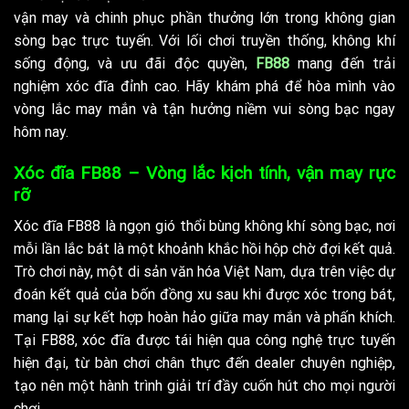
vận may và chinh phục phần thưởng lớn trong không gian
sòng bạc trực tuyến. Với lối chơi truyền thống, không khí
sống động, và ưu đãi độc quyền,
FB88
mang đến trải
nghiệm xóc đĩa đỉnh cao. Hãy khám phá để hòa mình vào
vòng lắc may mắn và tận hưởng niềm vui sòng bạc ngay
hôm nay.
Xóc đĩa FB88 – Vòng lắc kịch tính, vận may rực
rỡ
Xóc đĩa FB88 là ngọn gió thổi bùng không khí sòng bạc, nơi
mỗi lần lắc bát là một khoảnh khắc hồi hộp chờ đợi kết quả.
Trò chơi này, một di sản văn hóa Việt Nam, dựa trên việc dự
đoán kết quả của bốn đồng xu sau khi được xóc trong bát,
mang lại sự kết hợp hoàn hảo giữa may mắn và phấn khích.
Tại FB88, xóc đĩa được tái hiện qua công nghệ trực tuyến
hiện đại, từ bàn chơi chân thực đến dealer chuyên nghiệp,
tạo nên một hành trình giải trí đầy cuốn hút cho mọi người
chơi.