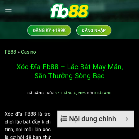
Chuyển
đến
nội
dung
ĐĂNG KÝ +199K
ĐĂNG NHẬP
FB88
»
Casino
Xóc Đĩa Fb88 – Lắc Bát May Mắn,
Săn Thưởng Sòng Bạc
ĐÃ ĐĂNG TRÊN
27 THÁNG 6, 2025
BỞI
KHẢI ANH
Xóc đĩa FB88 là trò
Nội dung chính
chơi lắc bát đầy kịch
tính, nơi mỗi lần xóc
là cơ hội để bạn thử