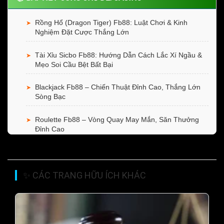
Rồng Hổ (Dragon Tiger) Fb88: Luật Chơi & Kinh
➤
Nghiệm Đặt Cược Thắng Lớn
Tài Xỉu Sicbo Fb88: Hướng Dẫn Cách Lắc Xí Ngầu &
➤
Mẹo Soi Cầu Bệt Bất Bại
Blackjack Fb88 – Chiến Thuật Đỉnh Cao, Thắng Lớn
➤
Sòng Bạc
Roulette Fb88 – Vòng Quay May Mắn, Săn Thưởng
➤
Đỉnh Cao
✨ CÁC TRANG HỮU ÍCH KHÁC