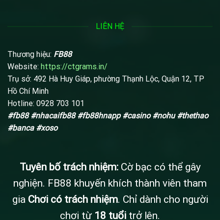
LIÊN HỆ
Thương hiệu:
FB88
Website:
https://ctgrams.in/
Trụ sở: 492 Hà Huy Giáp, phường Thạnh Lộc, Quận 12, TP
Hồ Chí Minh
Hotline: 0928 703 101
#fb88 #nhacaifb88 #fb88hnapp #casino #nohu #thethao
#banca #xoso
Tuyên bố trách nhiệm:
Cờ bạc có thể gây
nghiện. FB88 khuyến khích thành viên tham
gia
Chơi có trách nhiệm
. Chỉ dành cho người
chơi từ
18 tuổi
trở lên.