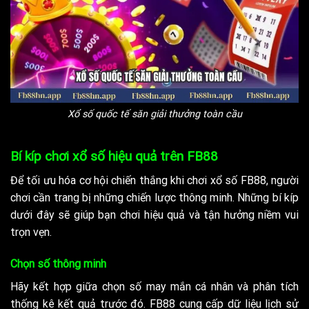
Xổ số quốc tế săn giải thưởng toàn cầu
Bí kíp chơi xổ số hiệu quả trên FB88
Để tối ưu hóa cơ hội chiến thắng khi chơi xổ số FB88, người
chơi cần trang bị những chiến lược thông minh. Những bí kíp
dưới đây sẽ giúp bạn chơi hiệu quả và tận hưởng niềm vui
trọn vẹn.
Chọn số thông minh
Hãy kết hợp giữa chọn số may mắn cá nhân và phân tích
thống kê kết quả trước đó. FB88 cung cấp dữ liệu lịch sử