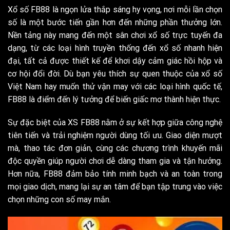
Xổ số FB88 là ngọn lửa thắp sáng hy vọng, nơi mỗi lần chọn
số là một bước tiến gần hơn đến những phần thưởng lớn.
Nền tảng này mang đến một sân chơi xổ số trực tuyến đa
dạng, từ các loại hình truyền thống đến xổ số nhanh hiện
đại, tất cả được thiết kế để khơi dậy cảm giác hồi hộp và
cơ hội đổi đời. Dù bạn yêu thích sự quen thuộc của xổ số
Việt Nam hay muốn thử vận may với các loại hình quốc tế,
FB88 là điểm đến lý tưởng để biến giấc mơ thành hiện thực.
Sự đặc biệt của XS FB88 nằm ở sự kết hợp giữa công nghệ
tiên tiến và trải nghiệm người dùng tối ưu. Giao diện mượt
mà, thao tác đơn giản, cùng các chương trình khuyến mãi
độc quyền giúp người chơi dễ dàng tham gia và tận hưởng.
Hơn nữa, FB88 đảm bảo tính minh bạch và an toàn trong
mọi giao dịch, mang lại sự an tâm để bạn tập trung vào việc
chọn những con số may mắn.