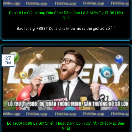
Bao Lô Là Gì? Hướng Dẫn Cách Đánh Bao Lô 3 Miền Tại Fb88 Hiệu
Quả
Bao lô là gì FB88? Đó là chìa khóa mở ra thế giới xổ số [...]
27
Th6
Lô Trượt Fb88 Là Gì? Chiến Thuật Đánh Lô Trượt “Ăn Chắc Mặc Bền”
Nhất