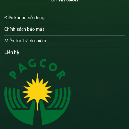
Điều khoản sử dụng
Chính sách bảo mật
Miễn trừ trách nhiệm
Liên hệ