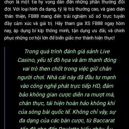
chọn là một tia hy vọng dẫn đến những phần thưởng đổi
đời. Với loại hình đa dạng, tỷ lệ trả thưởng cao, và giao diện
thân thiện, FB88 mang đến trải nghiệm xổ số trực tuyến
đầy cảm xúc và giá trị. Hãy tham gia XS FB88 ngay hôm
nay, áp dụng bí kíp thông minh, tận dụng ưu đãi, và chinh
phục những cơ hội lớn để biến giấc mơ thành hiện thực!
Trong quá trình đánh giá sảnh Live
Casino, yếu tố đồ họa và âm thanh đóng
vai trò then chốt trong việc giữ chân
người chơi. Nhà cái này đã đầu tư mạnh
vào công nghệ phát trực tiếp HD, đảm
bảo không gian cược diễn ra mượt mà,
chân thực, tái hiện hoàn hảo không khí
của sòng bài quốc tế. Không chỉ vậy, sự
đa dạng của các bàn cược, từ Baccarat