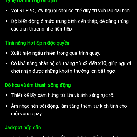
Tỷ lệ trả thưởng ổn định
Với RTP 95,5%, người chơi có thể duy trì vốn lâu dài hơn.
Độ biến động ở mức trung bình đến thấp, dễ dàng trúng
các giải thưởng nhỏ liên tiếp.
Tính năng Hot Spin độc quyền
Xuất hiện ngẫu nhiên trong quá trình quay.
Có khả năng nhân hệ số thắng từ
x2 đến x10
, giúp người
chơi nhận được những khoản thưởng lớn bất ngờ.
Đồ họa và âm thanh sống động
Thiết kế lấy cảm hứng từ lửa và ánh sáng rực rỡ.
Âm nhạc nền sôi động, làm tăng thêm sự kịch tính cho
mỗi vòng quay.
Jackpot hấp dẫn