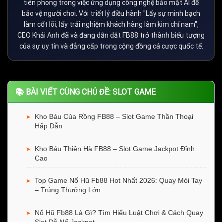
tiên phong trong việc ứng dụng công nghệ bảo mật AI để
bảo vệ người chơi. Với triết lý điều hành "Lấy sự minh bạch
làm cốt lõi, lấy trải nghiệm khách hàng làm kim chỉ nam",
CEO Khải Anh đã và đang dẫn dắt FB88 trở thành biểu tượng
của sự uy tín và đẳng cấp trong cộng đồng cá cược quốc tế.
📚 BÀI VIẾT CÙNG CHỦ ĐỀ: SLOT GAME
Kho Báu Của Rồng FB88 – Slot Game Thần Thoại
➤
Hấp Dẫn
Kho Báu Thiên Hà FB88 – Slot Game Jackpot Đỉnh
➤
Cao
Top Game Nổ Hũ Fb88 Hot Nhất 2026: Quay Mỏi Tay
➤
– Trúng Thưởng Lớn
Nổ Hũ Fb88 Là Gì? Tìm Hiểu Luật Chơi & Cách Quay
➤