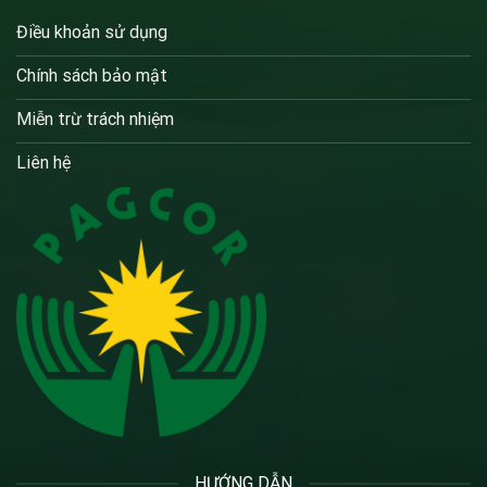
Điều khoản sử dụng
Chính sách bảo mật
Miễn trừ trách nhiệm
Liên hệ
HƯỚNG DẪN