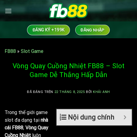
Chuyển
đến
nội
dung
ĐĂNG KÝ +199K
ĐĂNG NHẬP
FB88
»
Slot Game
Vòng Quay Cuồng Nhiệt FB88 – Slot
Game Dễ Thắng Hấp Dẫn
ĐÃ ĐĂNG TRÊN
22 THÁNG 8, 2025
BỞI
KHẢI ANH
Trong thế giới game
Nội dung chính
slot đa dạng tại
nhà
cái FB88
,
Vòng Quay
Cuồng Nhiệt
luôn