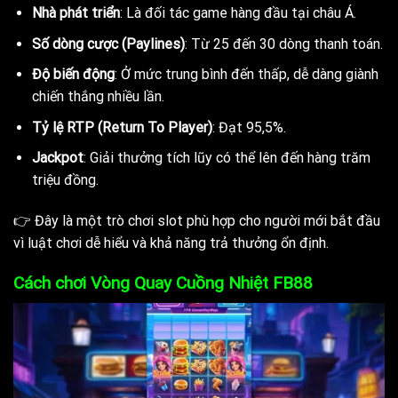
Nhà phát triển
: Là đối tác game hàng đầu tại châu Á.
Số dòng cược (Paylines)
: Từ 25 đến 30 dòng thanh toán.
Độ biến động
: Ở mức trung bình đến thấp, dễ dàng giành
chiến thắng nhiều lần.
Tỷ lệ RTP (Return To Player)
: Đạt 95,5%.
Jackpot
: Giải thưởng tích lũy có thể lên đến hàng trăm
triệu đồng.
👉 Đây là một trò chơi slot phù hợp cho người mới bắt đầu
vì luật chơi dễ hiểu và khả năng trả thưởng ổn định.
Cách chơi Vòng Quay Cuồng Nhiệt FB88