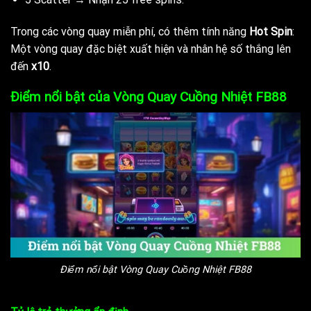
Trong các vòng quay miễn phí, có thêm tính năng
Hot Spin
:
Một vòng quay đặc biệt xuất hiện và nhân hệ số thắng lên
đến
x10
.
Điểm nổi bật của Vòng Quay Cuồng Nhiệt FB88
Điểm nổi bật Vòng Quay Cuồng Nhiệt FB88