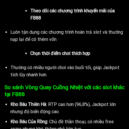
Theo dõi các chương trình khuyến mãi của
FB88
Luôn tận dụng các chương trình hoàn trả slot và thưởng
nạp lại để có thêm vốn.
Chọn thời điểm chơi thích hợp
Thường có nhiều người chơi vào buổi tối, giúp Jackpot
tích lũy nhanh hơn.
So sánh Vòng Quay Cuồng Nhiệt với các slot khác
tại FB88
Kho Báu Thiên Hà
: RTP cao hơn (96,8%), Jackpot lớn
nhưng độ biến động cao.
Kho Báu Của Rồng
: Chủ đề thần thoại, có nhiều free
spins nhưng khó thắng nhỏ liên tục.