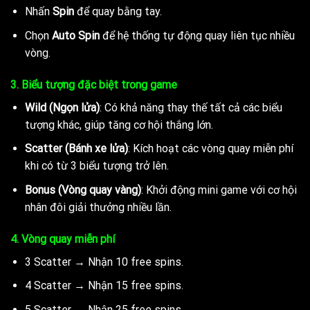
Nhấn
Spin
để quay bằng tay.
Chọn
Auto Spin
để hệ thống tự động quay liên tục nhiều
vòng.
3. Biểu tượng đặc biệt trong game
Wild (Ngọn lửa)
: Có khả năng thay thế tất cả các biểu
tượng khác, giúp tăng cơ hội thắng lớn.
Scatter (Bánh xe lửa)
: Kích hoạt các vòng quay miễn phí
khi có từ 3 biểu tượng trở lên.
Bonus (Vòng quay vàng)
: Khởi động mini game với cơ hội
nhân đôi giải thưởng nhiều lần.
4. Vòng quay miễn phí
3 Scatter → Nhận 10 free spins.
4 Scatter → Nhận 15 free spins.
5 Scatter → Nhận 25 free spins.