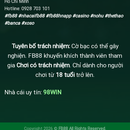
Hồ Chí Minh
Hotline: 0928 703 101
#fb88 #nhacaifb88 #fb88hnapp #casino #nohu #thethao
#banca #xoso
Tuyên bố trách nhiệm:
Cờ bạc có thể gây
nghiện. FB88 khuyến khích thành viên tham
gia
Chơi có trách nhiệm
. Chỉ dành cho người
chơi từ
18 tuổi
trở lên.
Nhà cái uy tín:
98WIN
Copyright 2026 ©
FB88 All Rights Reserved.