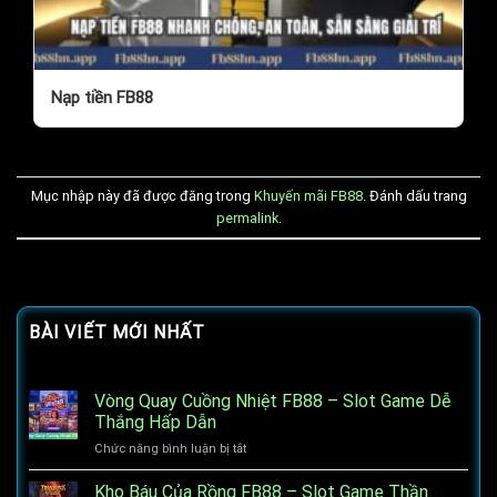
Nạp tiền FB88
Mục nhập này đã được đăng trong
Khuyến mãi FB88
. Đánh dấu trang
permalink
.
BÀI VIẾT MỚI NHẤT
Vòng Quay Cuồng Nhiệt FB88 – Slot Game Dễ
Thắng Hấp Dẫn
ở
Chức năng bình luận bị tắt
Vòng
Quay
Kho Báu Của Rồng FB88 – Slot Game Thần