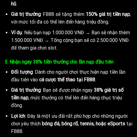
hũ
.
Giá trị thưởng
: FB88 sẽ tặng thêm
150% giá trị tiền nạp
,
với mức tối đa có thể lên đến hàng triệu đồng.
Ví dụ
: Nếu bạn nạp 1.000.000 VNĐ → Bạn sẽ nhận thêm
1.500.000 VNĐ → Tổng cộng bạn sẽ có 2.500.000 VNĐ
để tham gia chơi slot.
3. Nhận ngay 38% tiền thưởng cho lần nạp đầu tiên
Đối tượng
: Dành cho người chơi thực hiện nạp tiền lần
đầu tiên vào
cá cược thể thao tại FB88
.
Giá trị thưởng
: Bạn sẽ được nhận ngay
38% giá trị số
tiền nạp
, mức thưởng có thể lên đến hàng chục triệu
đồng.
Lợi ích
: Đây là một ưu đãi rất phù hợp cho những người
chơi yêu thích
bóng đá, bóng rổ, tennis, hoặc eSports
tại
FB88.