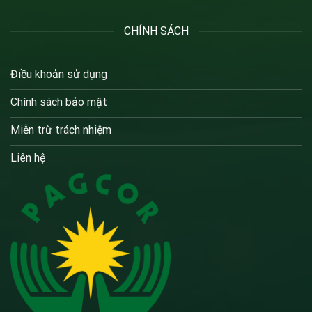
CHÍNH SÁCH
Điều khoản sử dụng
Chính sách bảo mật
Miễn trừ trách nhiệm
Liên hệ