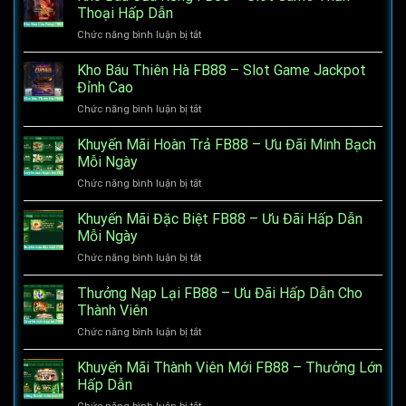
Cuồng
Thoại Hấp Dẫn
Nhiệt
ở
Chức năng bình luận bị tắt
FB88
Kho
–
Báu
Kho Báu Thiên Hà FB88 – Slot Game Jackpot
Slot
Của
Game
Đỉnh Cao
Rồng
Dễ
ở
Chức năng bình luận bị tắt
FB88
Thắng
Kho
–
Hấp
Báu
Khuyến Mãi Hoàn Trả FB88 – Ưu Đãi Minh Bạch
Slot
Dẫn
Thiên
Game
Mỗi Ngày
Hà
Thần
ở
Chức năng bình luận bị tắt
FB88
Thoại
Khuyến
–
Hấp
Mãi
Khuyến Mãi Đặc Biệt FB88 – Ưu Đãi Hấp Dẫn
Slot
Dẫn
Hoàn
Game
Mỗi Ngày
Trả
Jackpot
ở
Chức năng bình luận bị tắt
FB88
Đỉnh
Khuyến
–
Cao
Mãi
Thưởng Nạp Lại FB88 – Ưu Đãi Hấp Dẫn Cho
Ưu
Đặc
Đãi
Thành Viên
Biệt
Minh
ở
Chức năng bình luận bị tắt
FB88
Bạch
Thưởng
–
Mỗi
Nạp
Khuyến Mãi Thành Viên Mới FB88 – Thưởng Lớn
Ưu
Ngày
Lại
Đãi
Hấp Dẫn
FB88
Hấp
ở