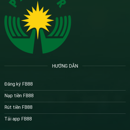
HƯỚNG DẪN
Đăng ký FB88
Nạp tiền FB88
Rút tiền FB88
Tải app FB88