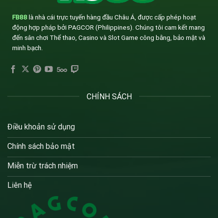
FB88
là nhà cái trực tuyến hàng đầu Châu Á, được cấp phép hoạt
động hợp pháp bởi PAGCOR (Philippines). Chúng tôi cam kết mang
đến sân chơi Thể thao, Casino và Slot Game công bằng, bảo mật và
minh bạch.
CHÍNH SÁCH
Điều khoản sử dụng
Chính sách bảo mật
Miễn trừ trách nhiệm
Liên hệ