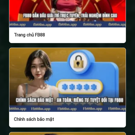
Trang chủ FB88
Chính sách bảo mật