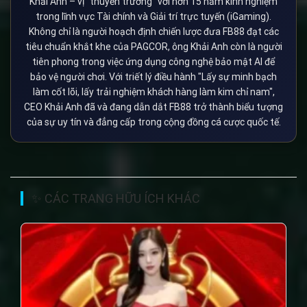
Khải Anh – vị "thuyền trưởng" với hơn 15 năm kinh nghiệm
trong lĩnh vực Tài chính và Giải trí trực tuyến (iGaming).
Không chỉ là người hoạch định chiến lược đưa FB88 đạt các
tiêu chuẩn khắt khe của PAGCOR, ông Khải Anh còn là người
tiên phong trong việc ứng dụng công nghệ bảo mật AI để
bảo vệ người chơi. Với triết lý điều hành "Lấy sự minh bạch
làm cốt lõi, lấy trải nghiệm khách hàng làm kim chỉ nam",
CEO Khải Anh đã và đang dẫn dắt FB88 trở thành biểu tượng
của sự uy tín và đẳng cấp trong cộng đồng cá cược quốc tế.
✨ CÁC TRANG HỮU ÍCH KHÁC