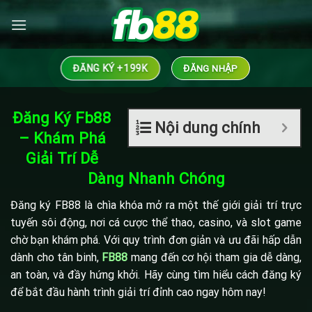
Chuyển
đến
nội
dung
ĐĂNG KÝ +199K
ĐĂNG NHẬP
Đăng Ký Fb88
Nội dung chính
– Khám Phá
Giải Trí Dễ
Dàng Nhanh Chóng
Đăng ký FB88 là chìa khóa mở ra một thế giới giải trí trực
tuyến sôi động, nơi cá cược thể thao, casino, và slot game
chờ bạn khám phá. Với quy trình đơn giản và ưu đãi hấp dẫn
dành cho tân binh,
FB88
mang đến cơ hội tham gia dễ dàng,
an toàn, và đầy hứng khởi. Hãy cùng tìm hiểu cách đăng ký
để bắt đầu hành trình giải trí đỉnh cao ngay hôm nay!