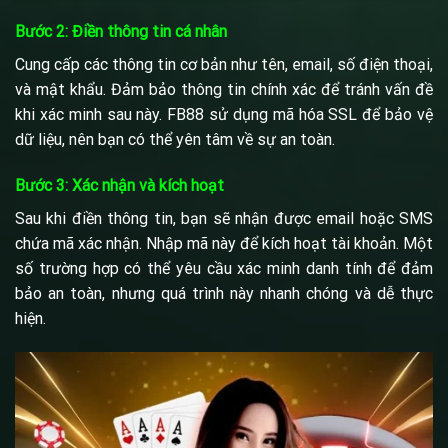
Bước 2: Điền thông tin cá nhân
Cung cấp các thông tin cơ bản như tên, email, số điện thoại,
và mật khẩu. Đảm bảo thông tin chính xác để tránh vấn đề
khi xác minh sau này. FB88 sử dụng mã hóa SSL để bảo vệ
dữ liệu, nên bạn có thể yên tâm về sự an toàn.
Bước 3: Xác nhận và kích hoạt
Sau khi điền thông tin, bạn sẽ nhận được email hoặc SMS
chứa mã xác nhận. Nhập mã này để kích hoạt tài khoản. Một
số trường hợp có thể yêu cầu xác minh danh tính để đảm
bảo an toàn, nhưng quá trình này nhanh chóng và dễ thực
hiện.