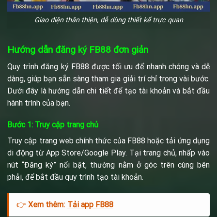
Giao diện thân thiện, dễ dùng thiết kế trực quan
Hướng dẫn đăng ký FB88 đơn giản
Quy trình đăng ký FB88 được tối ưu để nhanh chóng và dễ
dàng, giúp bạn sẵn sàng tham gia giải trí chỉ trong vài bước.
Dưới đây là hướng dẫn chi tiết để tạo tài khoản và bắt đầu
hành trình của bạn.
Bước 1: Truy cập trang chủ
Truy cập trang web chính thức của FB88 hoặc tải ứng dụng
di động từ App Store/Google Play. Tại trang chủ, nhấp vào
nút “Đăng ký” nổi bật, thường nằm ở góc trên cùng bên
phải, để bắt đầu quy trình tạo tài khoản.
👉
Xem thêm:
Tải app FB88