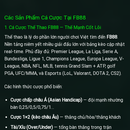
Các Sản Phẩm Cá Cược Tại FB88
1. Cá Cược Thể Thao FB88 — Thế Mạnh Cốt Lõi
Thể thao là lý do phần lớn người chơi Việt tìm đến
FB88
.
Nền tảng niêm yết nhiều giải đấu lớn với bảng kèo cập nhật
real-time. Phủ đầy đủ: Premier League, La Liga, Serie A,
Bundesliga, Ligue 1, Champions League, Europa League, V-
League, NBA, NFL, MLB, tennis Grand Slam + ATP, golf
PGA, UFC/MMA, và Esports (LoL, Valorant, DOTA 2, CS2).
Các hình thức cược phổ biến:
Cược chấp châu Á (Asian Handicap)
— đội mạnh nhường
bàn 0,25/0,5/0,75/1…
Cược 1×2 (kèo châu Âu)
— thắng chủ/hòa/thắng khách
Tài/Xỉu (Over/Under)
— tổng bàn thắng trong trận