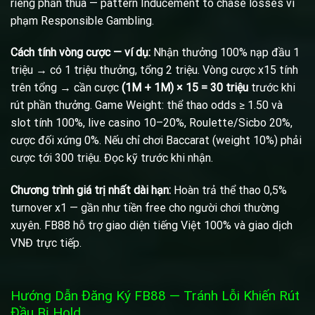
riêng phần thua — pattern Inducement to chase losses vi
phạm Responsible Gambling.
Cách tính vòng cược — ví dụ:
Nhận thưởng 100% nạp đầu 1
triệu → có 1 triệu thưởng, tổng 2 triệu. Vòng cược x15 tính
trên tổng → cần cược
(1M + 1M) × 15 = 30 triệu
trước khi
rút phần thưởng. Game Weight: thể thao odds ≥ 1.50 và
slot tính 100%, live casino 10–20%, Roulette/Sicbo 20%,
cược đối xứng 0%. Nếu chỉ chơi Baccarat (weight 10%) phải
cược tới 300 triệu. Đọc kỹ trước khi nhận.
Chương trình giá trị nhất dài hạn:
Hoàn trả thể thao 0,5%
turnover x1 — gần như tiền free cho người chơi thường
xuyên. FB88 hỗ trợ giao diện tiếng Việt 100% và giao dịch
VNĐ trực tiếp.
Hướng Dẫn Đăng Ký FB88 — Tránh Lỗi Khiến Rút
Đầu Bị Hold