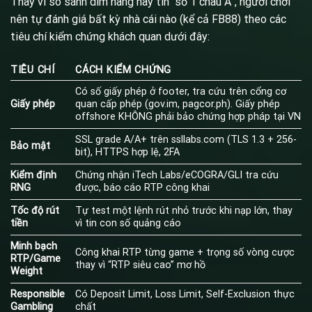
Thay vì so sánh dìm hàng hay tin “số 1 châu Á”, người chơi
nên tự đánh giá bất kỳ nhà cái nào (kể cả FB88) theo các
tiêu chí kiểm chứng khách quan dưới đây:
TIÊU CHÍ
CÁCH KIỂM CHỨNG
Có số giấy phép ở footer, tra cứu trên cổng cơ
Giấy phép
quan cấp phép (gov.im, pagcor.ph). Giấy phép
offshore KHÔNG phải bảo chứng hợp pháp tại VN
SSL grade A/A+ trên ssllabs.com (TLS 1.3 + 256-
Bảo mật
bit), HTTPS hợp lệ, 2FA
Kiểm định
Chứng nhận iTech Labs/eCOGRA/GLI tra cứu
RNG
được, báo cáo RTP công khai
Tốc độ rút
Tự test một lệnh rút nhỏ trước khi nạp lớn, thay
tiền
vì tin con số quảng cáo
Minh bạch
Công khai RTP từng game + trọng số vòng cược
RTP/Game
thay vì “RTP siêu cao” mơ hồ
Weight
Responsible
Có Deposit Limit, Loss Limit, Self-Exclusion thực
Gambling
chất