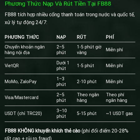
Phương Thức Nạp Và Rút Tiền Tại FB88
FB88 tích hợp nhiều cổng thanh toán trong nước và quốc tế,
xử lý tự động 24/7:
PHƯƠNG THỨC
NẠP
RÚT
PHÍ
Chuyển khoản ngân
2–5
1-5 phút giờ
Miễn phí
hàng nội địa
phút
vàng
Dưới 1
VietQR
1-5 phút
Miễn phí
phút
1–3
MoMo, ZaloPay
2-10 phút
Miễn phí
phút
2–5
Theo ngân
Theo phí
Visa/Mastercard
phút
hàng
ngân hàng
3–10
USDT (chỉ TRC20)
5-15 phút
~1 USDT gas
phút
FB88 KHÔNG khuyến khích thẻ cào
(phí đổi điểm 20-28%
rất cao + rủi ro fraud).