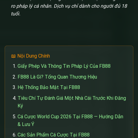
ro pháp lý cá nhân. Dịch vụ chỉ dành cho người đủ 18
tuổi.
📖 Nội Dung Chính
Giấy Phép Và Thông Tin Pháp Lý Của FB88
FB88 Là Gì? Tổng Quan Thương Hiệu
Hệ Thống Bảo Mật Tại FB88
Tiêu Chí Tự Đánh Giá Một Nhà Cái Trước Khi Đăng
Ký
Cá Cược World Cup 2026 Tại FB88 — Hướng Dẫn
& Lưu Ý
Các Sản Phẩm Cá Cược Tại FB88