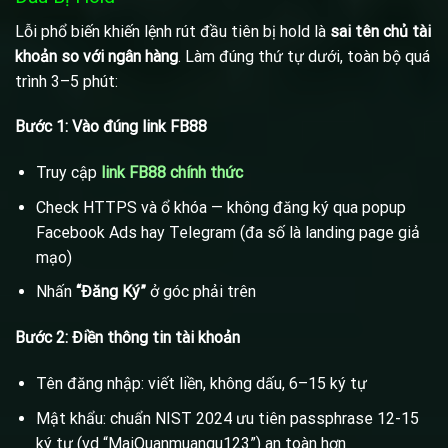
Lỗi phổ biến khiến lệnh rút đầu tiên bị hold là
sai tên chủ tài
khoản so với ngân hàng
. Làm đúng thứ tự dưới, toàn bộ quá
trình 3–5 phút:
Bước 1: Vào đúng link FB88
Truy cập
link FB88 chính thức
Check HTTPS và ổ khóa — không đăng ký qua popup
Facebook Ads hay Telegram (đa số là landing page giả
mạo)
Nhấn
“Đăng Ký”
ở góc phải trên
Bước 2: Điền thông tin tài khoản
Tên đăng nhập: viết liền, không dấu, 6–15 ký tự
Mật khẩu: chuẩn NIST 2024 ưu tiên passphrase 12-15
ký tự (vd “MaiQuanmuangu123”) an toàn hơn