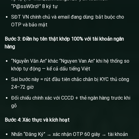
“P@ssW0rd!” 8 ký tự
SĐT VN chính chủ và email đang dùng: bắt buộc cho
OTP và bảo mật
Bước 3: Điền họ tên thật khớp 100% với tài khoản ngân
hàng
“Nguyễn Văn An” khác “Nguyen Van An” khi hệ thống so
khớp tự động — kể cả dấu tiếng Việt
Sai bước này = rút đầu tiên chắc chắn bị KYC thủ công
24–72 giờ
Đối chiếu chính xác với CCCD + thẻ ngân hàng trước khi
gõ
Bước 4: Xác thực và kích hoạt
Nhấn “Đăng Ký” → xác nhận OTP 60 giây → tài khoản