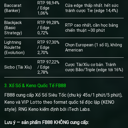
RTP 98,94%
Baccarat
Cửa edge thấp nhất. hết sức
/ Edge
(Banker)
tránh cược Tie (edge 14,4%)
1,06%
Blackjack
RTP 99,28%
RTP cao nhất, cần học bảng
(Basic
/ Edge
chiến thuật ~30 phút
Strategy)
0,72%
Lightning
RTP 97,30%
Chọn European (1 số 0), không
Roulette
/ Edge
American
(Evolution)
2,70%
RTP 97,22%
Cược Tài/Xỉu cơ bản. Tránh
Sicbo (Tài Xỉu)
/ Edge
cược Bão/Triple (edge tới 16%)
2,78%
3. Xổ Số & Keno Quốc Tế FB88
FB88 cung cấp Xổ Số Siêu Tốc (chu kỳ 45s/1 phút/5 phút),
Keno và VIP Lotto theo format quốc tế độc lập (KENO
style). RNG Keno kiểm định bởi iTech Labs.
Lưu ý — sản phẩm FB88 KHÔNG cung cấp: