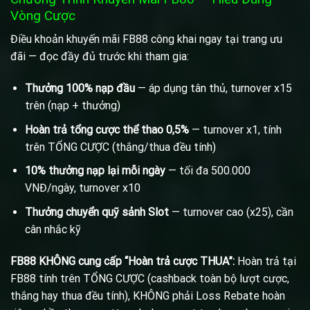
Vòng Cược
Điều khoản khuyến mãi FB88 công khai ngay tại trang ưu
đãi — đọc đầy đủ trước khi tham gia:
Thưởng 100% nạp đầu
— áp dụng tân thủ, turnover x15
trên (nạp + thưởng)
Hoàn trả tổng cược thể thao 0,5%
— turnover x1, tính
trên TỔNG CƯỢC (thắng/thua đều tính)
10% thưởng nạp lại mỗi ngày
— tối đa 500.000
VNĐ/ngày, turnover x10
Thưởng chuyển quỹ sảnh Slot
— turnover cao (x25), cần
cân nhắc kỹ
FB88 KHÔNG cung cấp “Hoàn trả cược THUA”:
Hoàn trả tại
FB88 tính trên TỔNG CƯỢC (cashback toàn bộ lượt cược,
thắng hay thua đều tính), KHÔNG phải Loss Rebate hoàn