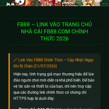
FB88 – LINK VÀO TRANG CHỦ
NHÀ CÁI FB88.COM CHÍNH
THỨC 2026
🔗 Link Vào FB88 Chính Thức – Cập Nhật Ngay
Khi Bị Chặn (21/07/2026)
Hiện nay, tình trạng giả mạo thương hiệu để lừa
đảo người chơi mới diễn ra khá phổ biến. Để bảo
vệ tài sản và thiết bị của bạn, chỉ nên truy cập
qua các đường link chính thức có chứng chỉ
HTTPS hợp lệ dưới đây: