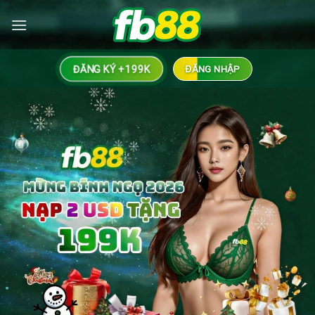
Chuyển
đến
nội
dung
ĐĂNG KÝ +199K
ĐĂNG NHẬP