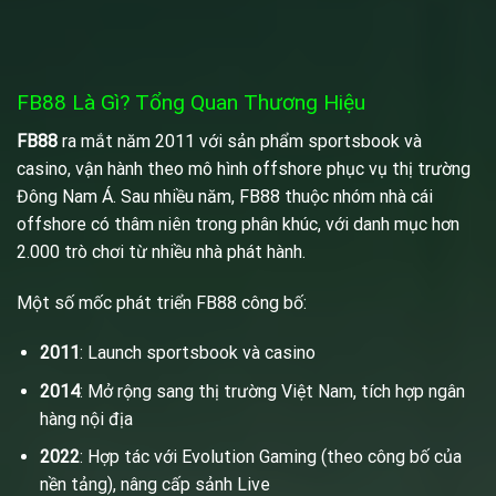
FB88 Là Gì? Tổng Quan Thương Hiệu
FB88
ra mắt năm 2011 với sản phẩm sportsbook và
casino, vận hành theo mô hình offshore phục vụ thị trường
Đông Nam Á. Sau nhiều năm, FB88 thuộc nhóm nhà cái
offshore có thâm niên trong phân khúc, với danh mục hơn
2.000 trò chơi từ nhiều nhà phát hành.
Một số mốc phát triển FB88 công bố:
2011
: Launch sportsbook và casino
2014
: Mở rộng sang thị trường Việt Nam, tích hợp ngân
hàng nội địa
2022
: Hợp tác với Evolution Gaming (theo công bố của
nền tảng), nâng cấp sảnh Live